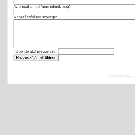
Az e-mail címed (nem jelenik meg):
A hozzászólásod szövege:
Írd be ide a(z)
meggy
szót:
© 2016-2026 Ciprus 