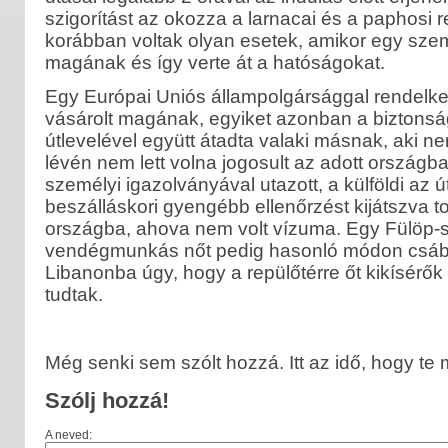
szigorítást az okozza a larnacai és a paphosi 
korábban voltak olyan esetek, amikor egy szem
magának és így verte át a hatóságokat.
Egy Európai Uniós állampolgársággal rendelkező
vásárolt magának, egyiket azonban a biztonság
útlevelével együtt átadta valaki másnak, aki 
lévén nem lett volna jogosult az adott országba
személyi igazolványával utazott, a külföldi az út
beszálláskori gyengébb ellenőrzést kijátszva t
országba, ahova nem volt vízuma. Egy Fülöp-s
vendégmunkás nőt pedig hasonló módon csábí
Libanonba úgy, hogy a repülőtérre őt kikísérők
tudtak.
Még senki sem szólt hozzá. Itt az idő, hogy te
Szólj hozzá!
A neved: