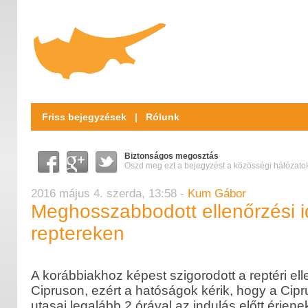
Friss bejegyzések
|
Rólunk
Biztonságos megosztás
Oszd meg ezt a bejegyzést a közösségi hálózato
2016 május 4. szerda, 13:58
-
Kum Gábor
Meghosszabbodott ellenőrzési id
reptereken
A korábbiakhoz képest szigorodott a reptéri ell
Cipruson, ezért a hatóságok kérik, hogy a Cipru
utasai legalább 2 órával az indulás előtt érjenek