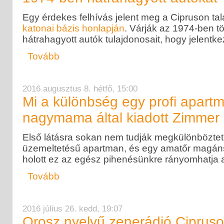
Egy érdekes felhívás jelent meg a Cipruson ta
katonai bázis honlapján
. Várják az 1974-ben tö
hátrahagyott autók tulajdonosait, hogy jelentke
Tovább
2016 augusztus 8. hétfő, 15:00
Mi a különbség egy profi apart
nagymama által kiadott Zimmer 
Első látásra sokan nem tudják megkülönböztetn
üzemeltetésű apartman, és egy amatőr magánsz
holott ez az egész pihenésünkre rányomhatja a
Tovább
2016 július 26. kedd, 19:07
Orosz nyelvű zenerádió Ciprus