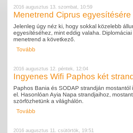
2016 augusztus 13. szombat, 10:59
Menetrend Ciprus egyesítésére
Jelenleg úgy néz ki, hogy sokkal közelebb állu
egyesítéséhez, mint eddig valaha. Diplomáciai 
menetrend a következő.
Tovább
2016 augusztus 12. péntek, 12:04
Ingyenes Wifi Paphos két stran
Paphos Bania és SODAP strandján mostantól i
el. Hasonlóan Ayia Napa strandjaihoz, mostantól
szörfözhetünk a világhálón.
Tovább
2016 augusztus 11. csütörtök, 19:51