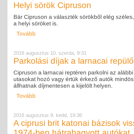
Helyi sörök Cipruson
Bár Cipruson a választék sörökből elég széle
a helyi söröket is.
Tovább
2016 augusztus 10. szerda, 9:31
Parkolási díjak a larnacai repül
Cipruson a larnacai reptéren parkolni az alábbi 
utasokat hozó vagy értük érkező autók mindös
állhatnak díjmentesen a kijelölt helyen.
Tovább
2016 augusztus 9. kedd, 19:36
A ciprusi brit katonai bázisok vi
1974-ben hátrahagyott autókat