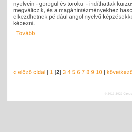
nyelvein - görögül és törökül - indíthattak kurz
megváltozik, és a magánintézményekhez haso
elkezdhetnek például angol nyelvű képzésekkel
képezni.
Tovább
« előző oldal
|
1
[2]
3
4
5
6
7
8
9
10
|
következő
© 2016-2026 Ciprus 