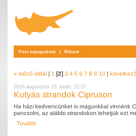
Friss bejegyzések
|
Rólunk
« előző oldal
|
1
[2]
3
4
5
6
7
8
9
10
|
következő
2016 augusztus 23. kedd, 22:37
Kutyás strandok Cipruson
Ha házi kedvencünket is magunkkal vinnénk Ci
pancsolni, az alábbi strandokon tehetjük ezt m
Tovább